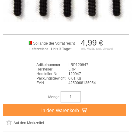
4,99
€
So lange der Vorrat reicht
Lieferzeit ca. 1 bis 3 Tage*
inkl. MwSt. zzgl.
Versand
Artikelnummer
LRP120947
Hersteller
LRP
Hersteller-Nr.
120947
Packungsgewicht
0,01 Kg
EAN
4250068135954
Menge
In den Warenkorb
Auf den Merkzettel