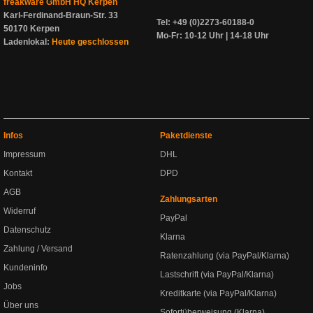
freakware GmbH HQ Kerpen
Karl-Ferdinand-Braun-Str. 33
Tel: +49 (0)2273-60188-0
50170 Kerpen
Mo-Fr: 10-12 Uhr | 14-18 Uhr
Ladenlokal:
Heute geschlossen
Infos
Paketdienste
Impressum
DHL
Kontakt
DPD
AGB
Zahlungsarten
Widerruf
PayPal
Datenschutz
Klarna
Zahlung / Versand
Ratenzahlung (via PayPal/Klarna)
Kundeninfo
Lastschrift (via PayPal/Klarna)
Jobs
Kreditkarte (via PayPal/Klarna)
Über uns
Sofortüberweisung (Klarna)