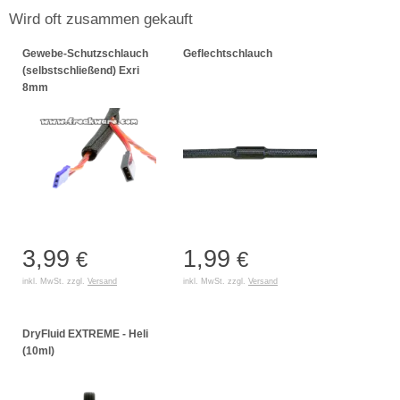
Wird oft zusammen gekauft
Gewebe-Schutzschlauch
Geflechtschlauch
(selbstschließend) Exri
8mm
3,99
1,99
€
€
inkl. MwSt. zzgl.
Versand
inkl. MwSt. zzgl.
Versand
DryFluid EXTREME - Heli
(10ml)