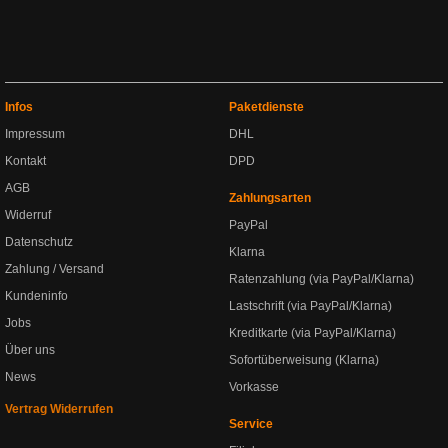
Infos
Paketdienste
Impressum
DHL
Kontakt
DPD
AGB
Zahlungsarten
Widerruf
PayPal
Datenschutz
Klarna
Zahlung / Versand
Ratenzahlung (via PayPal/Klarna)
Kundeninfo
Lastschrift (via PayPal/Klarna)
Jobs
Kreditkarte (via PayPal/Klarna)
Über uns
Sofortüberweisung (Klarna)
News
Vorkasse
Vertrag Widerrufen
Service