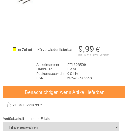
9,99
€
Im Zulauf, in Kürze wieder lieferbar
inkl. MwSt. zzgl.
Versand
Artikelnummer
EFL808509
Hersteller
E-flite
Packungsgewicht
0,01 Kg
EAN
605482578858
Benachrichtigen wenn Artikel lieferbar
Auf den Merkzettel
Verfügbarkeit in meiner Filiale