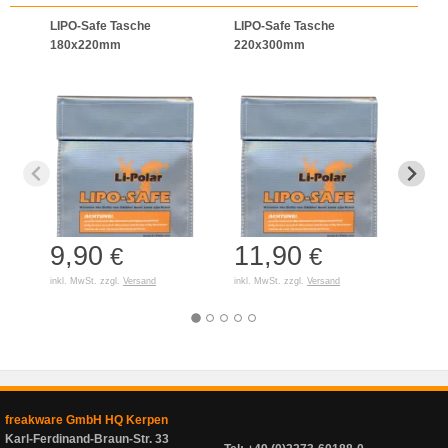
LIPO-Safe Tasche
LIPO-Safe Tasche
LIPO
180x220mm
220x300mm
125
9,90
11,90
7,
€
€
inkl. MwSt. zzgl.
Versand
inkl. MwSt. zzgl.
Versand
inkl. 
freakware GmbH HQ Kerpen
Karl-Ferdinand-Braun-Str. 33