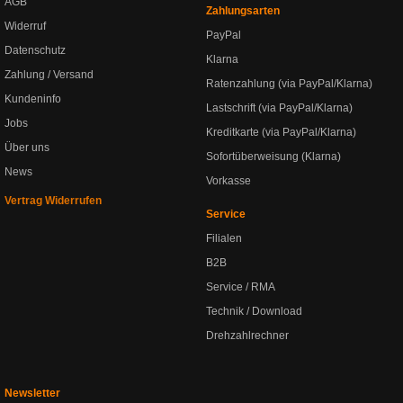
AGB
Zahlungsarten
Widerruf
PayPal
Datenschutz
Klarna
Zahlung / Versand
Ratenzahlung (via PayPal/Klarna)
Kundeninfo
Lastschrift (via PayPal/Klarna)
Jobs
Kreditkarte (via PayPal/Klarna)
Über uns
Sofortüberweisung (Klarna)
News
Vorkasse
Vertrag Widerrufen
Service
Filialen
B2B
Service / RMA
Technik / Download
Drehzahlrechner
Newsletter