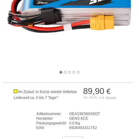
89,90
€
Im Zulauf, in Kürze wieder lieferbar
Lieferzeit ca. 5 bis 7 Tage*
inkl. MwSt. zzgl.
Versand
Artikelnummer
GEA336S60X9GT
Hersteller
GENS ACE
Packungsgewicht
0,0 Kg
EAN
6928493311752