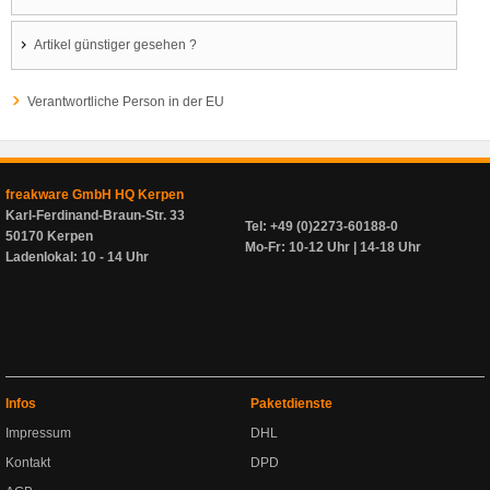
Artikel günstiger gesehen ?
Verantwortliche Person in der EU
freakware GmbH HQ Kerpen
Karl-Ferdinand-Braun-Str. 33
Tel: +49 (0)2273-60188-0
50170 Kerpen
Mo-Fr: 10-12 Uhr | 14-18 Uhr
Ladenlokal: 10 - 14 Uhr
Infos
Paketdienste
Impressum
DHL
Kontakt
DPD