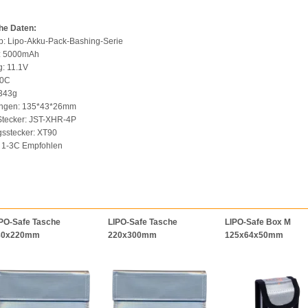
he Daten:
p: Lipo-Akku-Pack-Bashing-Serie
t: 5000mAh
: 11.1V
60C
 343g
ngen: 135*43*26mm
Stecker: JST-XHR-4P
gsstecker: XT90
: 1-3C Empfohlen
PO-Safe Tasche
LIPO-Safe Tasche
LIPO-Safe Box M
80x220mm
220x300mm
125x64x50mm