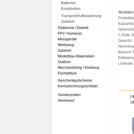
Batterien
Knopfzellen
Technisc
Transport/Aufbewahrung
Produktty
Zubehör
Kapazitä
Elektronik / Elektrik
Spannung
FPV / Kameras
C-Rate: 
Messgeräte
Gewicht:
Werkzeug
Abmessu
Zubehör
Balance 
Modellbau-Materialien
Entladun
Outdoor
Laderate
Merchandising / Kleidung
Fachlektüre
Geschenkgutscheine
Kennzeichnungsschilder
Sonderposten
LI
Abverkauf
1