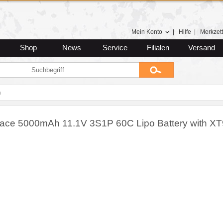
Mein Konto
|
Hilfe
|
Merkzett
Shop
News
Service
Filialen
Versand
n
ace 5000mAh 11.1V 3S1P 60C Lipo Battery with XT