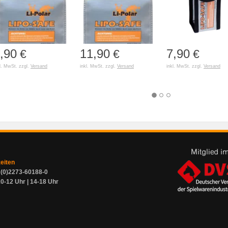
,90
11,90
7,90
€
€
€
l. MwSt. zzgl.
Versand
inkl. MwSt. zzgl.
Versand
inkl. MwSt. zzgl.
Versand
zeiten
9 (0)2273-60188-0
0-12 Uhr | 14-18 Uhr