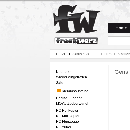
Zum Hauptmenue
Zum Seiteninhalt
Zum Warenkob
Home
HOME
Akkus / Batterien
LiPo
3 Zelle
Gens 
Neuheiten
Wieder eingetroffen
Sale
Klemmbausteine
Casino-Zubehör
MOYU Zauberwürfel
RC Helikopter
RC Multikopter
RC Flugzeuge
RC Autos