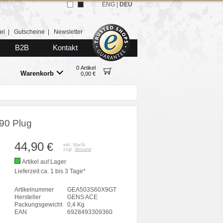
ENG
|
DEU
el
|
Gutscheine
|
Newsletter
B2B
Kontakt
0 Artikel
Warenkorb
0,00 €
90 Plug
44,90
€
inkl. MwSt.
zzgl.
Versand
Artikel auf Lager
Lieferzeit ca. 1 bis 3 Tage*
Artikelnummer
GEA503S60X9GT
Hersteller
GENS ACE
Packungsgewicht
0,4 Kg
EAN
6928493309360