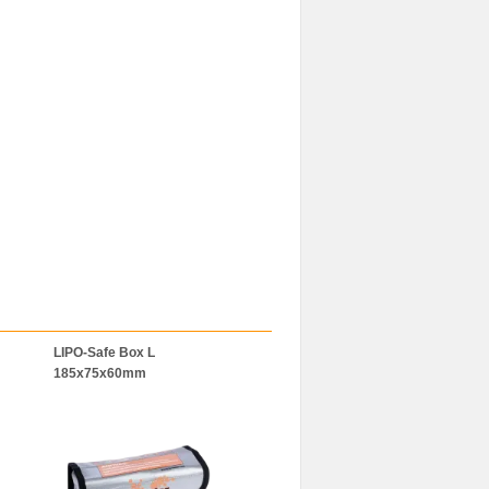
LIPO-Safe Box L
LiPo-Bag 120x50x50mm
BAT-SAFE
185x75x60mm