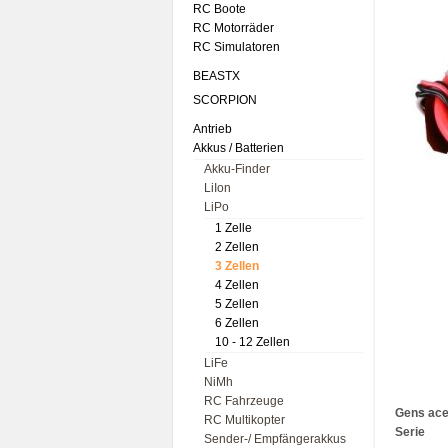
RC Boote
RC Motorräder
RC Simulatoren
BEASTX
SCORPION
Antrieb
Akkus / Batterien
Akku-Finder
LiIon
LiPo
1 Zelle
2 Zellen
3 Zellen
4 Zellen
5 Zellen
6 Zellen
10 - 12 Zellen
LiFe
NiMh
RC Fahrzeuge
Gens ace
RC Multikopter
Serie
Sender-/ Empfängerakkus