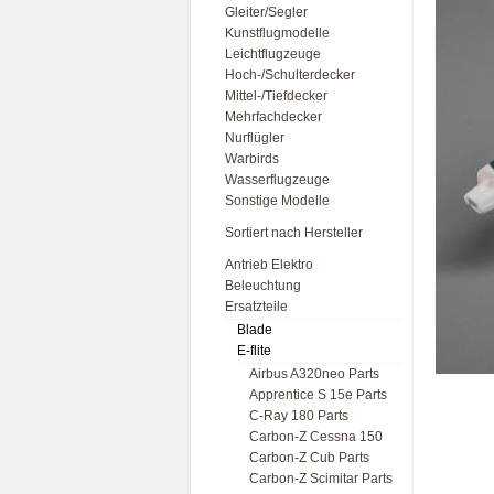
Gleiter/Segler
Kunstflugmodelle
Leichtflugzeuge
Hoch-/Schulterdecker
Mittel-/Tiefdecker
Mehrfachdecker
Nurflügler
Warbirds
Wasserflugzeuge
Sonstige Modelle
Sortiert nach Hersteller
Antrieb Elektro
Beleuchtung
Ersatzteile
Blade
E-flite
Airbus A320neo Parts
Apprentice S 15e Parts
C-Ray 180 Parts
Carbon-Z Cessna 150
Carbon-Z Cub Parts
Carbon-Z Scimitar Parts