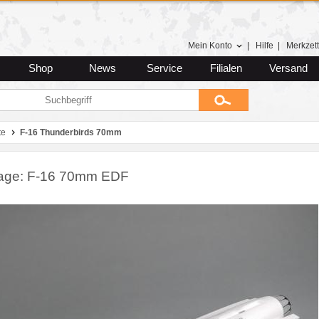
Mein Konto
|
Hilfe
|
Merkzett
Shop
News
Service
Filialen
Versand
te
F-16 Thunderbirds 70mm
age: F-16 70mm EDF