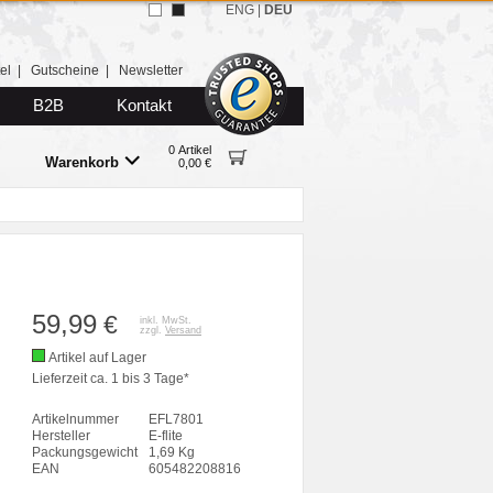
ENG
|
DEU
el
|
Gutscheine
|
Newsletter
B2B
Kontakt
0 Artikel
Warenkorb
0,00 €
59,99
€
inkl. MwSt.
zzgl.
Versand
Artikel auf Lager
Lieferzeit ca. 1 bis 3 Tage*
Artikelnummer
EFL7801
Hersteller
E-flite
Packungsgewicht
1,69 Kg
EAN
605482208816