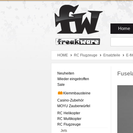
Zum Hauptmenue
Zum Seiteninhalt
Zum Warenkob
Home
HOME
RC Flugzeuge
Ersatzteile
E-fli
Fusel
Neuheiten
Wieder eingetroffen
Sale
Klemmbausteine
Casino-Zubehör
MOYU Zauberwürfel
RC Helikopter
RC Multikopter
RC Flugzeuge
Jets