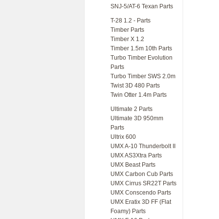
SNJ-5/AT-6 Texan Parts
T-28 1.2 - Parts
Timber Parts
Timber X 1.2
Timber 1.5m 10th Parts
Turbo Timber Evolution
Parts
Turbo Timber SWS 2.0m
Twist 3D 480 Parts
Twin Otter 1.4m Parts
Ultimate 2 Parts
Ultimate 3D 950mm
Parts
Ultrix 600
UMX A-10 Thunderbolt II
UMX AS3Xtra Parts
UMX Beast Parts
UMX Carbon Cub Parts
UMX Cirrus SR22T Parts
UMX Conscendo Parts
UMX Eratix 3D FF (Flat
Foamy) Parts