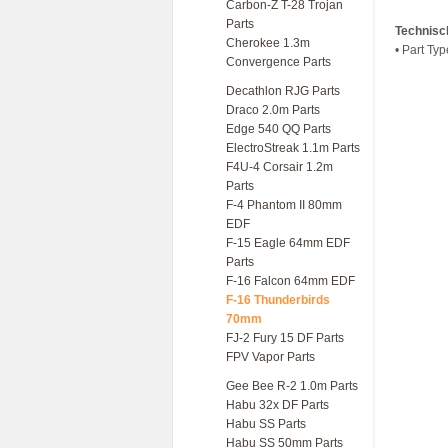
Carbon-Z T-28 Trojan
Parts
Technisc
Cherokee 1.3m
• Part Typ
Convergence Parts
Decathlon RJG Parts
Draco 2.0m Parts
Edge 540 QQ Parts
ElectroStreak 1.1m Parts
F4U-4 Corsair 1.2m
Parts
F-4 Phantom II 80mm
EDF
F-15 Eagle 64mm EDF
Parts
F-16 Falcon 64mm EDF
F-16 Thunderbirds
70mm
FJ-2 Fury 15 DF Parts
FPV Vapor Parts
Gee Bee R-2 1.0m Parts
Habu 32x DF Parts
Habu SS Parts
Habu SS 50mm Parts