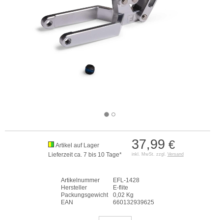
37,99
€
Artikel auf Lager
Lieferzeit ca. 7 bis 10 Tage*
inkl. MwSt. zzgl.
Versand
Artikelnummer
EFL-1428
Hersteller
E-flite
Packungsgewicht
0,02 Kg
EAN
660132939625