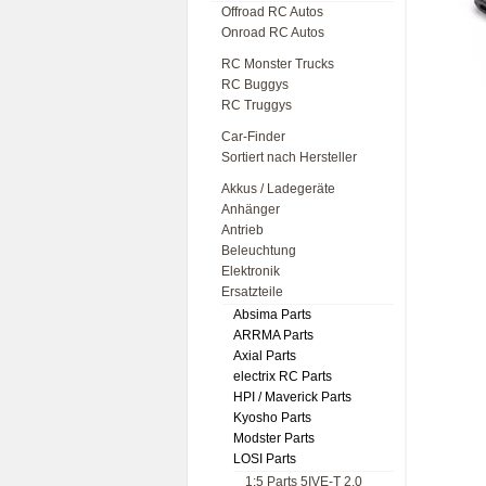
Offroad RC Autos
Onroad RC Autos
RC Monster Trucks
RC Buggys
RC Truggys
Car-Finder
Sortiert nach Hersteller
Akkus / Ladegeräte
Anhänger
Antrieb
Beleuchtung
Elektronik
Ersatzteile
Absima Parts
ARRMA Parts
Axial Parts
electrix RC Parts
HPI / Maverick Parts
Kyosho Parts
Modster Parts
LOSI Parts
1:5 Parts 5IVE-T 2.0