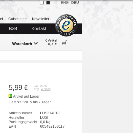
ENG
|
DEU
el
|
Gutscheine
|
Newsletter
B2B
Kontakt
0 Artikel
Warenkorb
0,00 €
5,99
€
inkl. MwSt.
zzgl.
Versand
Artikel auf Lager
Lieferzeit ca. 5 bis 7 Tage*
Artikelnummer
LOS214019
Hersteller
LOSI
Packungsgewicht
0,0 Kg
EAN
605482156117