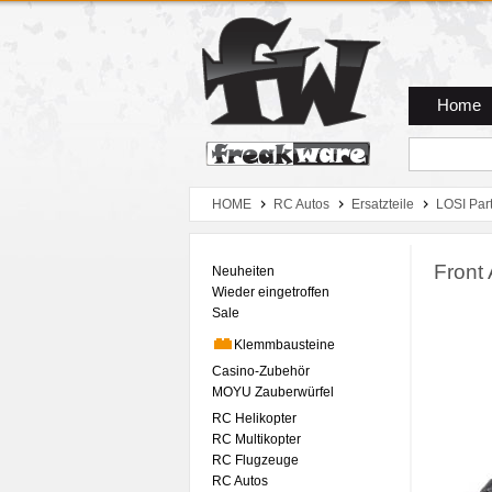
Zum Hauptmenue
Zum Seiteninhalt
Zum Warenkob
Home
HOME
RC Autos
Ersatzteile
LOSI Par
Front
Neuheiten
Wieder eingetroffen
Sale
Klemmbausteine
Casino-Zubehör
MOYU Zauberwürfel
RC Helikopter
RC Multikopter
RC Flugzeuge
RC Autos