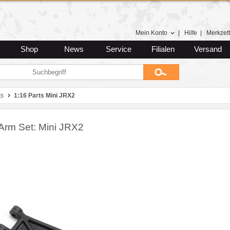
Mein Konto
|
Hilfe
|
Merkzett
Shop
News
Service
Filialen
Versand
ts
1:16 Parts Mini JRX2
 Arm Set: Mini JRX2