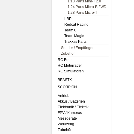
1:18 Parts Mini-T 2.0
1:24 Parts Micro-B 2WD
1:28 Parts Micro-T
LRP
Redcat Racing
Team C
Team Magic
Traxxas Parts
Sender / Empfänger
Zubehör
RC Boote
RC Motorräder
RC Simulatoren
BEASTX
SCORPION
Antrieb
Akkus / Batterien
Elektronik / Elektrik
FPV / Kameras
Messgeräte
Werkzeug
Zubehör