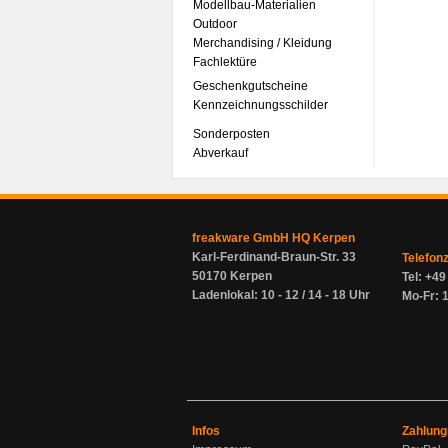
Modellbau-Materialien
Outdoor
Merchandising / Kleidung
Fachlektüre
Geschenkgutscheine
Kennzeichnungsschilder
Sonderposten
Abverkauf
freakware GmbH HQ Kerpen
Karl-Ferdinand-Braun-Str. 33
Telefon
50170 Kerpen
Tel: +4
Ladenlokal: 10 - 12 / 14 - 18 Uhr
Mo-Fr: 1
Infos
Zahlung