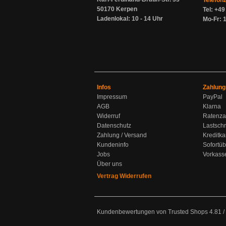
Telefon
50170 Kerpen
Tel: +4
Ladenlokal: 10 - 14 Uhr
Mo-Fr: 1
Infos
Zahlung
Impressum
PayPal
AGB
Klarna
Widerruf
Ratenza
Datenschutz
Lastschr
Zahlung / Versand
Kreditka
Kundeninfo
Sofortü
Jobs
Vorkass
Über uns
Vertrag Widerrufen
Kundenbewertungen von Trusted Shops
4.81
/