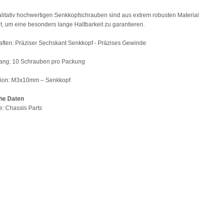
litativ hochwertigen Senkkopfschrauben sind aus extrem robusten Material
lt, um eine besonders lange Haltbarkeit zu garantieren.
ften: Präziser Sechskant Senkkopf - Präzises Gewinde
fang: 10 Schrauben pro Packung
ation: M3x10mm – Senkkopf
he Daten
pe: Chassis Parts