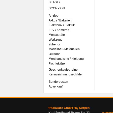
BEASTX
SCORPION
Antrieb
Akkus / Batterien
Elektronik / Elektrik
FPV / Kameras
Messgeräte
Werkzeug
Zubehör
Modellbau-Materialien
Outdoor
Merchandising / Kleidung
Fachlektüre
Geschenkgutscheine
Kennzeichnungsschilder
Sonderposten
Abverkauf
freakware GmbH HQ Kerpen
Karl-Ferdinand-Braun-Str. 33