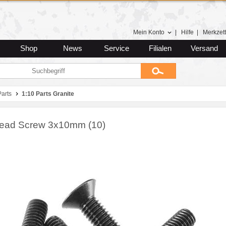
Mein Konto
|
Hilfe
|
Merkzett
Shop
News
Service
Filialen
Versand
arts
1:10 Parts Granite
Head Screw 3x10mm (10)