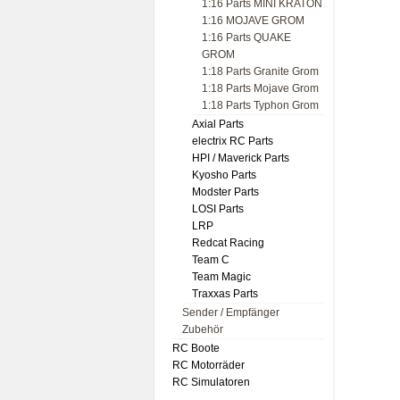
1:16 Parts MINI KRATON
1:16 MOJAVE GROM
1:16 Parts QUAKE
GROM
1:18 Parts Granite Grom
1:18 Parts Mojave Grom
1:18 Parts Typhon Grom
Axial Parts
electrix RC Parts
HPI / Maverick Parts
Kyosho Parts
Modster Parts
LOSI Parts
LRP
Redcat Racing
Team C
Team Magic
Traxxas Parts
Sender / Empfänger
Zubehör
RC Boote
RC Motorräder
RC Simulatoren