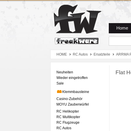
Zum Hauptmenue
Zum Seiteninhalt
Zum Warenkob
Home
HOME
RC Autos
Ersatzteile
ARRMA P
Flat 
Neuheiten
Wieder eingetroffen
Sale
Klemmbausteine
Casino-Zubehör
MOYU Zauberwürfel
RC Helikopter
RC Multikopter
RC Flugzeuge
RC Autos