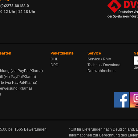
zeiten
9 (0)2273-60188-0
0-12 Uhr | 14-18 Uhr
sarten
Paketdienste
Service
Ne
DHL
Service / RMA
DPD
Technik / Download
Si
hlung (via PayPal/Klarna)
Drehzahlrechner
ift (via PayPal/Klarna)
rte (via PayPal/Klarna)
berweisung (Klarna)
e
5.00
bei
1565
Bewertungen
*Gilt für Lieferungen nach Deutschland. 
Informationen zur Berechnung des Liefer