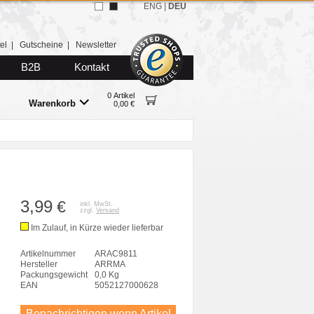
ENG
|
DEU
el
|
Gutscheine
|
Newsletter
B2B
Kontakt
0 Artikel
Warenkorb
0,00 €
3,99
€
inkl. MwSt.
zzgl.
Versand
Im Zulauf, in Kürze wieder lieferbar
Artikelnummer
ARAC9811
Hersteller
ARRMA
Packungsgewicht
0,0 Kg
EAN
5052127000628
Benachrichtigen wenn Artikel