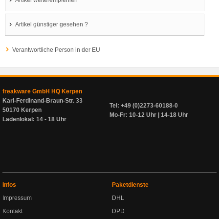
Artikel weiterempfehlen
Artikel günstiger gesehen ?
Verantwortliche Person in der EU
freakware GmbH HQ Kerpen
Karl-Ferdinand-Braun-Str. 33
Tel: +49 (0)2273-60188-0
50170 Kerpen
Mo-Fr: 10-12 Uhr | 14-18 Uhr
Ladenlokal: 14 - 18 Uhr
Infos
Paketdienste
Impressum
DHL
Kontakt
DPD