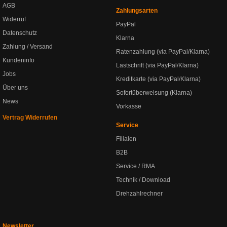
AGB
Zahlungsarten
Widerruf
PayPal
Datenschutz
Klarna
Zahlung / Versand
Ratenzahlung (via PayPal/Klarna)
Kundeninfo
Lastschrift (via PayPal/Klarna)
Jobs
Kreditkarte (via PayPal/Klarna)
Über uns
Sofortüberweisung (Klarna)
News
Vorkasse
Vertrag Widerrufen
Service
Filialen
B2B
Service / RMA
Technik / Download
Drehzahlrechner
Newsletter