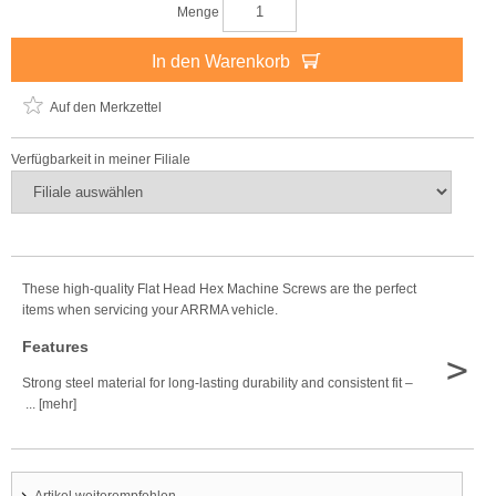
Menge
In den Warenkorb
Auf den Merkzettel
Verfügbarkeit in meiner Filiale
These high-quality Flat Head Hex Machine Screws are the perfect
items when servicing your ARRMA vehicle.
Features
>
Strong steel material for long-lasting durability and consistent fit –
... [mehr]