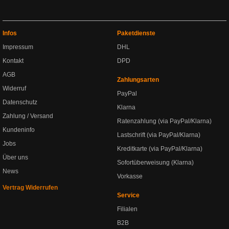
Infos
Paketdienste
Impressum
DHL
Kontakt
DPD
AGB
Zahlungsarten
Widerruf
PayPal
Datenschutz
Klarna
Zahlung / Versand
Ratenzahlung (via PayPal/Klarna)
Kundeninfo
Lastschrift (via PayPal/Klarna)
Jobs
Kreditkarte (via PayPal/Klarna)
Über uns
Sofortüberweisung (Klarna)
News
Vorkasse
Vertrag Widerrufen
Service
Filialen
B2B