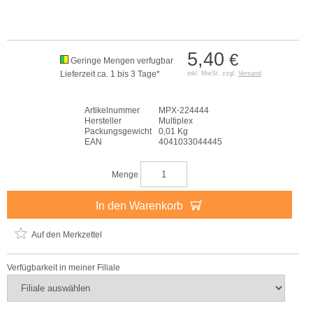
5,40
€
Geringe Mengen verfugbar
Lieferzeit ca. 1 bis 3 Tage*
inkl. MwSt. zzgl.
Versand
Artikelnummer
MPX-224444
Hersteller
Multiplex
Packungsgewicht
0,01 Kg
EAN
4041033044445
Menge
In den Warenkorb
Auf den Merkzettel
Verfügbarkeit in meiner Filiale