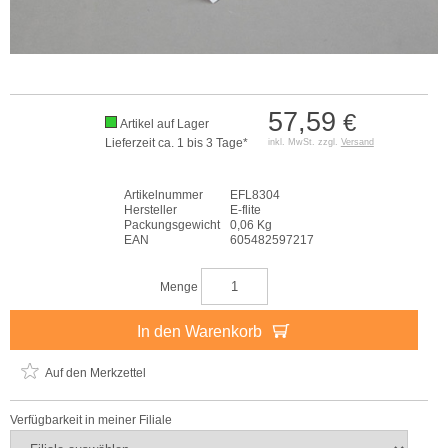
57,59
€
Artikel auf Lager
Lieferzeit ca. 1 bis 3 Tage*
inkl. MwSt. zzgl.
Versand
Artikelnummer
EFL8304
Hersteller
E-flite
Packungsgewicht
0,06 Kg
EAN
605482597217
Menge
In den Warenkorb
Auf den Merkzettel
Verfügbarkeit in meiner Filiale