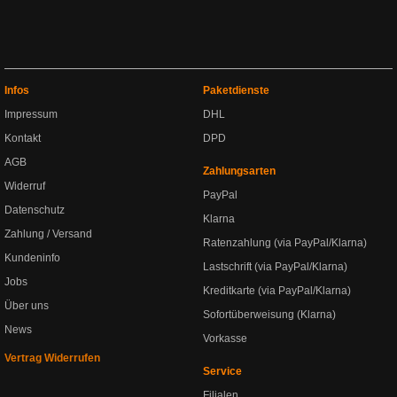
Infos
Paketdienste
Impressum
DHL
Kontakt
DPD
AGB
Zahlungsarten
Widerruf
PayPal
Datenschutz
Klarna
Zahlung / Versand
Ratenzahlung (via PayPal/Klarna)
Kundeninfo
Lastschrift (via PayPal/Klarna)
Jobs
Kreditkarte (via PayPal/Klarna)
Über uns
Sofortüberweisung (Klarna)
News
Vorkasse
Vertrag Widerrufen
Service
Filialen