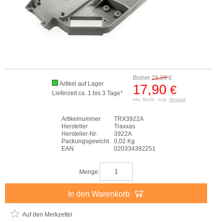
Bisher
29,99
€
Artikel auf Lager
17,90
€
Lieferzeit ca. 1 bis 3 Tage*
inkl. MwSt. zzgl.
Versand
Artikelnummer
TRX3922A
Hersteller
Traxxas
Hersteller-Nr.
3922A
Packungsgewicht
0,02 Kg
EAN
020334392251
Menge
In den Warenkorb
Auf den Merkzettel