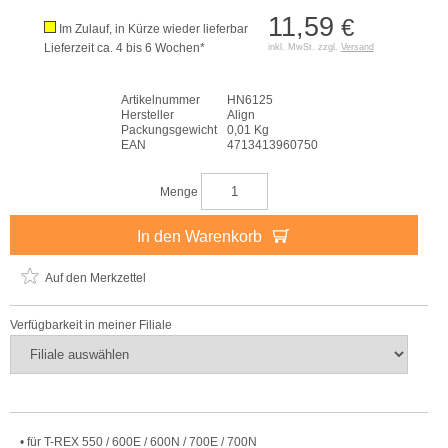
11,59
€
Im Zulauf, in Kürze wieder lieferbar
Lieferzeit ca. 4 bis 6 Wochen*
inkl. MwSt. zzgl.
Versand
Artikelnummer
HN6125
Hersteller
Align
Packungsgewicht
0,01 Kg
EAN
4713413960750
Menge
In den Warenkorb
Auf den Merkzettel
Verfügbarkeit in meiner Filiale
• für T-REX 550 / 600E / 600N / 700E / 700N