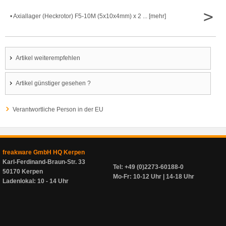
>
• Axiallager (Heckrotor) F5-10M (5x10x4mm) x 2 ... [mehr]
Artikel weiterempfehlen
Artikel günstiger gesehen ?
Verantwortliche Person in der EU
freakware GmbH HQ Kerpen
Karl-Ferdinand-Braun-Str. 33
Tel: +49 (0)2273-60188-0
50170 Kerpen
Mo-Fr: 10-12 Uhr | 14-18 Uhr
Ladenlokal: 10 - 14 Uhr