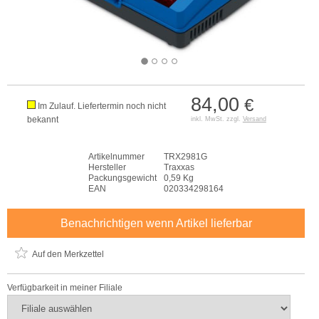
84,00
€
Im Zulauf. Liefertermin noch nicht
bekannt
inkl. MwSt. zzgl.
Versand
Artikelnummer
TRX2981G
Hersteller
Traxxas
Packungsgewicht
0,59 Kg
EAN
020334298164
Benachrichtigen wenn Artikel lieferbar
Auf den Merkzettel
Verfügbarkeit in meiner Filiale