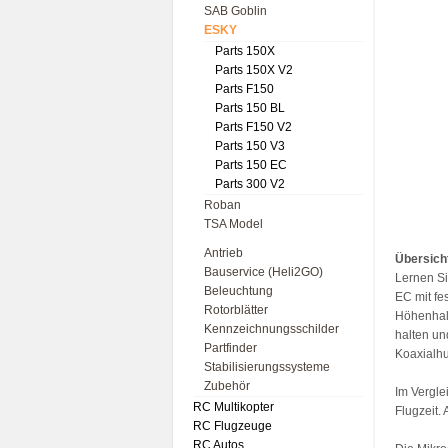
SAB Goblin
ESKY
Parts 150X
Parts 150X V2
Parts F150
Parts 150 BL
Parts F150 V2
Parts 150 V3
Parts 150 EC
Parts 300 V2
Roban
TSA Model
Antrieb
Übersich
Bauservice (Heli2GO)
Lernen Si
Beleuchtung
EC mit fe
Rotorblätter
Höhenhalt
Kennzeichnungsschilder
halten un
Partfinder
Koaxialhu
Stabilisierungssysteme
Zubehör
Im Vergle
RC Multikopter
Flugzeit.
RC Flugzeuge
RC Autos