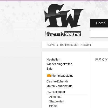
Zum Hauptmenue
Zum Seiteninhalt
Zum Warenkob
Home
HOME
RC Helikopter
ESKY
ESKY 
Neuheiten
Wieder eingetroffen
Sale
Klemmbausteine
Casino-Zubehör
MOYU Zauberwürfel
RC Helikopter
Align-RC
Shape-Heli
Blade