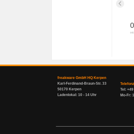
0
ink
freakware GmbH HQ Kerpen
Karl-Ferdinand-Braun-Str. 33
Telefon
50170 Kerpen
Tel: +4
Ladenlokal: 10 - 14 Uhr
Mo-Fr: 1