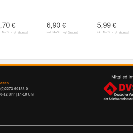
,70
6,90
5,99
€
€
€
l. MwSt. zzgl.
Versand
inkl. MwSt. zzgl.
Versand
inkl. MwSt. zzgl.
Versand
zeiten
9 (0)2273-60188-0
0-12 Uhr | 14-18 Uhr