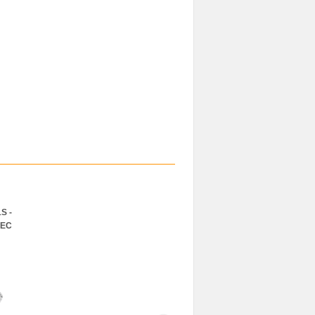
S -
 EC