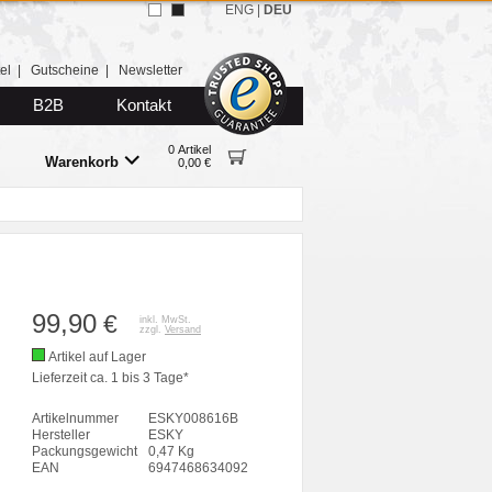
ENG
|
DEU
el
|
Gutscheine
|
Newsletter
B2B
Kontakt
0 Artikel
Warenkorb
0,00 €
99,90
€
inkl. MwSt.
zzgl.
Versand
Artikel auf Lager
Lieferzeit ca. 1 bis 3 Tage*
Artikelnummer
ESKY008616B
Hersteller
ESKY
Packungsgewicht
0,47 Kg
EAN
6947468634092