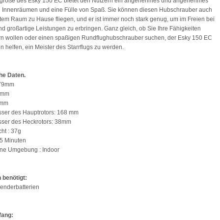
ogröße des Esky 150 EC bietet den Nutzern ein angenehmes und angenehmes
n Innenräumen und eine Fülle von Spaß. Sie können diesen Hubschrauber auch
stem Raum zu Hause fliegen, und er ist immer noch stark genug, um im Freien bei
d großartige Leistungen zu erbringen. Ganz gleich, ob Sie Ihre Fähigkeiten
rn wollen oder einen spaßigen Rundflughubschrauber suchen, der Esky 150 EC
n helfen, ein Meister des Starrflugs zu werden.
he Daten.
179mm
38mm
9mm
ser des Hauptrotors: 168 mm
ser des Heckrotors: 38mm
ht : 37g
 5 Minuten
ne Umgebung : Indoor
 benötigt:
Senderbatterien
fang: