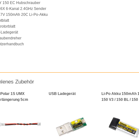
KY 150 EC Hubschrauber
I 6X 6-Kanal 2.4GHz Sender
 3.7V 150mAh 20C Li-Po-Akku
tblatt
rotorblatt
-Ladegerät
raubendreher
nutzerhandbuch
lenes Zubehör
-Polar 1S UMX
USB Ladegerät
Li-Po Akku 150mAh 1
rlängerung 5cm
150 V3 / 150 BL / 150