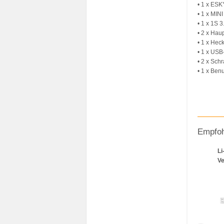
• 1 x ES
• 1 x MIN
• 1 x 1S
• 2 x Haup
• 1 x Heck
• 1 x USB
• 2 x Sch
• 1 x Be
Empfoh
Li
Ve