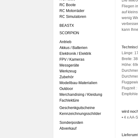
Die Mikr
RC Boote
Fliegen i
RC Motorräder
auf klein
RC Simulatoren
wenig Win
verbesse
BEASTX
kann Ihne
SCORPION
Antrieb
Technisc
Akkus / Batterien
Länge: 
Elektronik / Elektrik
Breite: 
FPV / Kameras
Höhe: 6
Messgeräte
Durchmes
Werkzeug
Durchmes
Zubehör
Fluggewic
Modellbau-Materialien
Flugzeit :
Outdoor
Empfohle
Merchandising / Kleidung
Fachlektüre
Geschenkgutscheine
wird noch
Kennzeichnungsschilder
• 4 x AA-
Sonderposten
Abverkauf
Lieferum