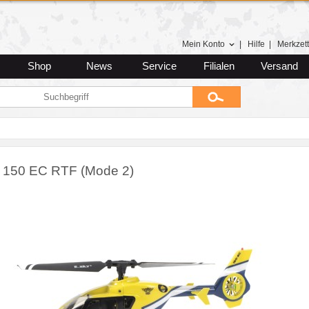
Mein Konto
|
Hilfe
|
Merkzett
Shop
News
Service
Filialen
Versand
150 EC RTF (Mode 2)