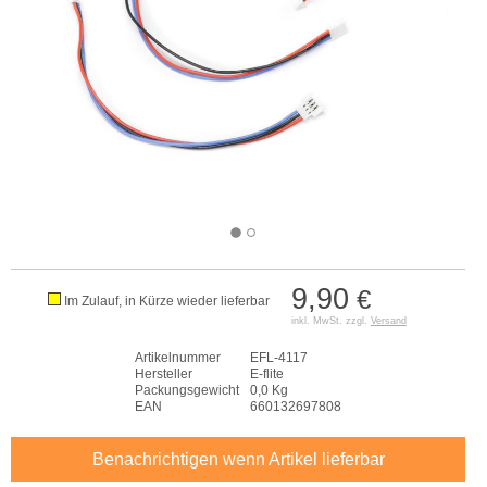
9,90
€
Im Zulauf, in Kürze wieder lieferbar
inkl. MwSt. zzgl.
Versand
Artikelnummer
EFL-4117
Hersteller
E-flite
Packungsgewicht
0,0 Kg
EAN
660132697808
Benachrichtigen wenn Artikel lieferbar