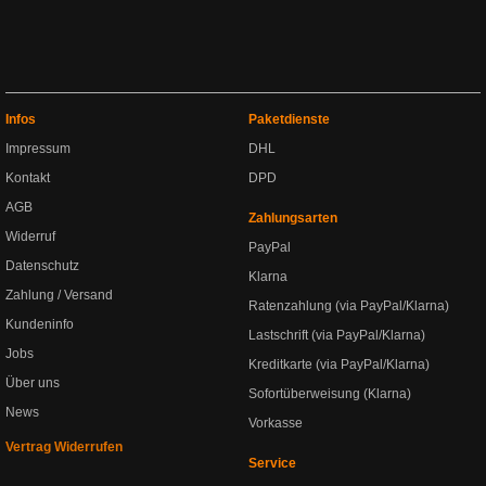
Infos
Paketdienste
Impressum
DHL
Kontakt
DPD
AGB
Zahlungsarten
Widerruf
PayPal
Datenschutz
Klarna
Zahlung / Versand
Ratenzahlung (via PayPal/Klarna)
Kundeninfo
Lastschrift (via PayPal/Klarna)
Jobs
Kreditkarte (via PayPal/Klarna)
Über uns
Sofortüberweisung (Klarna)
News
Vorkasse
Vertrag Widerrufen
Service