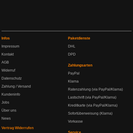
Infos
Paketdienste
Impressum
DHL
Kontakt
DPD
AGB
Zahlungsarten
Widerruf
PayPal
Datenschutz
Klarna
Zahlung / Versand
Ratenzahlung (via PayPal/Klarna)
Kundeninfo
Lastschrift (via PayPal/Klarna)
Jobs
Kreditkarte (via PayPal/Klarna)
Über uns
Sofortüberweisung (Klarna)
News
Vorkasse
Vertrag Widerrufen
Service