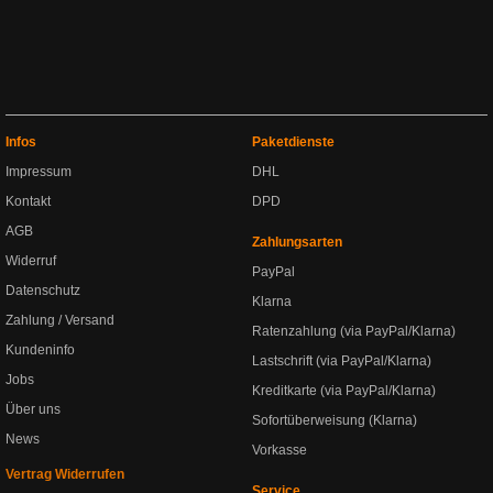
Infos
Paketdienste
Impressum
DHL
Kontakt
DPD
AGB
Zahlungsarten
Widerruf
PayPal
Datenschutz
Klarna
Zahlung / Versand
Ratenzahlung (via PayPal/Klarna)
Kundeninfo
Lastschrift (via PayPal/Klarna)
Jobs
Kreditkarte (via PayPal/Klarna)
Über uns
Sofortüberweisung (Klarna)
News
Vorkasse
Vertrag Widerrufen
Service