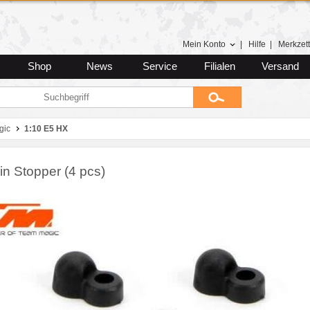
Mein Konto
|
Hilfe
|
Merkzett
Shop
News
Service
Filialen
Versand
gic
1:10 E5 HX
in Stopper (4 pcs)