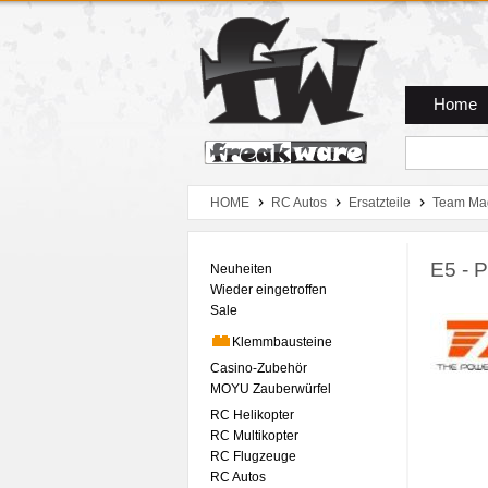
Zum Hauptmenue
Zum Seiteninhalt
Zum Warenkob
Home
HOME
RC Autos
Ersatzteile
Team Ma
E5 - P
Neuheiten
Wieder eingetroffen
Sale
Klemmbausteine
Casino-Zubehör
MOYU Zauberwürfel
RC Helikopter
RC Multikopter
RC Flugzeuge
RC Autos