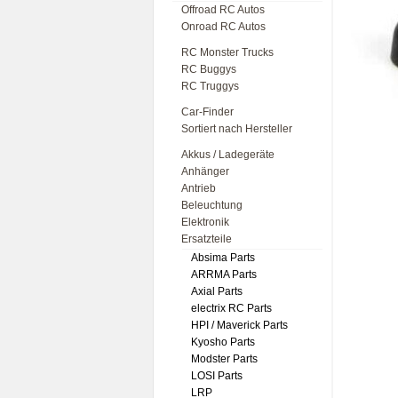
Offroad RC Autos
Onroad RC Autos
RC Monster Trucks
RC Buggys
RC Truggys
Car-Finder
Sortiert nach Hersteller
Akkus / Ladegeräte
Anhänger
Antrieb
Beleuchtung
Elektronik
Ersatzteile
Absima Parts
ARRMA Parts
Axial Parts
electrix RC Parts
HPI / Maverick Parts
Kyosho Parts
Modster Parts
LOSI Parts
LRP