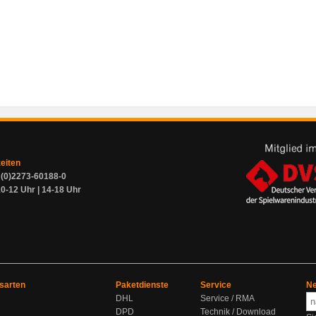
zeiten
9 (0)2273-60188-0
0-12 Uhr | 14-18 Uhr
sarten
Paketdienste
Service
Ne
DHL
Service / RMA
DPD
Technik / Download