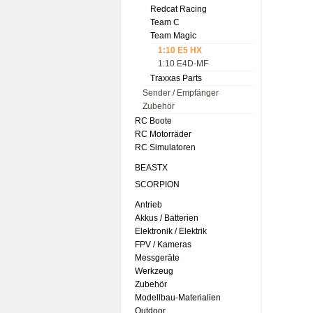
Redcat Racing
Team C
Team Magic
1:10 E5 HX
1:10 E4D-MF
Traxxas Parts
Sender / Empfänger
Zubehör
RC Boote
RC Motorräder
RC Simulatoren
BEASTX
SCORPION
Antrieb
Akkus / Batterien
Elektronik / Elektrik
FPV / Kameras
Messgeräte
Werkzeug
Zubehör
Modellbau-Materialien
Outdoor