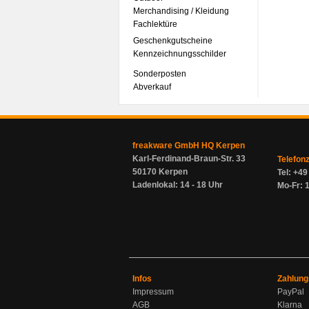
Merchandising / Kleidung
Fachlektüre
Geschenkgutscheine
Kennzeichnungsschilder
Sonderposten
Abverkauf
freakware GmbH HQ Kerpen
Karl-Ferdinand-Braun-Str. 33
Telefon
50170 Kerpen
Tel: +4
Ladenlokal: 14 - 18 Uhr
Mo-Fr: 1
Infos
Zahlung
Impressum
PayPal
AGB
Klarna