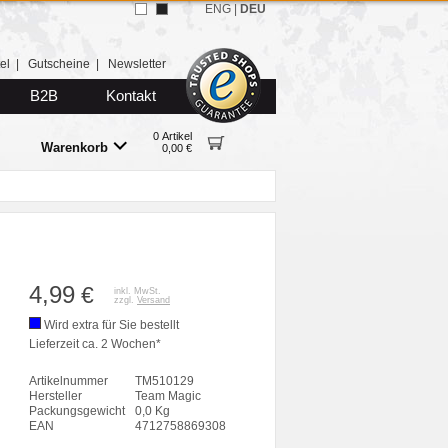
ENG
|
DEU
el
|
Gutscheine
|
Newsletter
B2B
Kontakt
0 Artikel
Warenkorb
0,00 €
4,99
€
inkl. MwSt.
zzgl.
Versand
Wird extra für Sie bestellt
Lieferzeit ca. 2 Wochen*
Artikelnummer
TM510129
Hersteller
Team Magic
Packungsgewicht
0,0 Kg
EAN
4712758869308