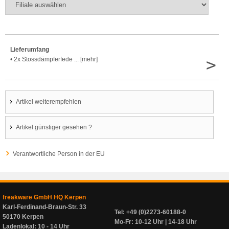
Lieferumfang
>
• 2x Stossdämpferfede ... [mehr]
Artikel weiterempfehlen
Artikel günstiger gesehen ?
Verantwortliche Person in der EU
freakware GmbH HQ Kerpen
Karl-Ferdinand-Braun-Str. 33
Tel: +49 (0)2273-60188-0
50170 Kerpen
Mo-Fr: 10-12 Uhr | 14-18 Uhr
Ladenlokal: 10 - 14 Uhr