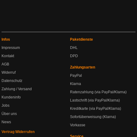
Infos
Paketdienste
Impressum
DHL
Kontakt
DPD
AGB
Zahlungsarten
Widerruf
PayPal
Datenschutz
Klarna
Zahlung / Versand
Ratenzahlung (via PayPal/Klarna)
Kundeninfo
Lastschrift (via PayPal/Klarna)
Jobs
Kreditkarte (via PayPal/Klarna)
Über uns
Sofortüberweisung (Klarna)
News
Vorkasse
Vertrag Widerrufen
Service