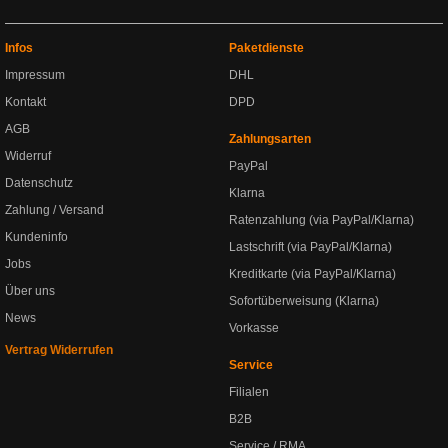
Infos
Paketdienste
Impressum
DHL
Kontakt
DPD
AGB
Zahlungsarten
Widerruf
PayPal
Datenschutz
Klarna
Zahlung / Versand
Ratenzahlung (via PayPal/Klarna)
Kundeninfo
Lastschrift (via PayPal/Klarna)
Jobs
Kreditkarte (via PayPal/Klarna)
Über uns
Sofortüberweisung (Klarna)
News
Vorkasse
Vertrag Widerrufen
Service
Filialen
B2B
Service / RMA