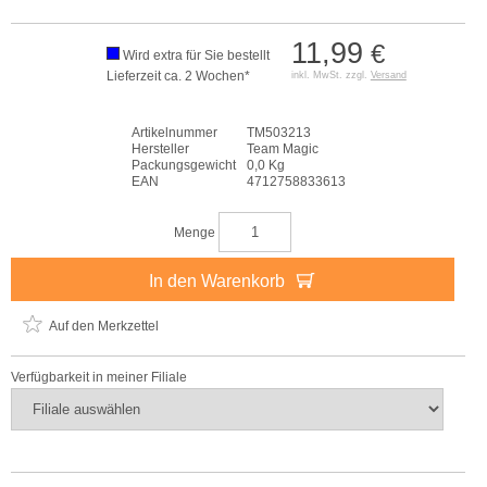
11,99
€
Wird extra für Sie bestellt
Lieferzeit ca. 2 Wochen*
inkl. MwSt. zzgl.
Versand
Artikelnummer
TM503213
Hersteller
Team Magic
Packungsgewicht
0,0 Kg
EAN
4712758833613
Menge
In den Warenkorb
Auf den Merkzettel
Verfügbarkeit in meiner Filiale