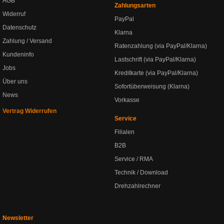
AGB
Zahlungsarten
Widerruf
PayPal
Datenschutz
Klarna
Zahlung / Versand
Ratenzahlung (via PayPal/Klarna)
Kundeninfo
Lastschrift (via PayPal/Klarna)
Jobs
Kreditkarte (via PayPal/Klarna)
Über uns
Sofortüberweisung (Klarna)
News
Vorkasse
Vertrag Widerrufen
Service
Filialen
B2B
Service / RMA
Technik / Download
Drehzahlrechner
Newsletter