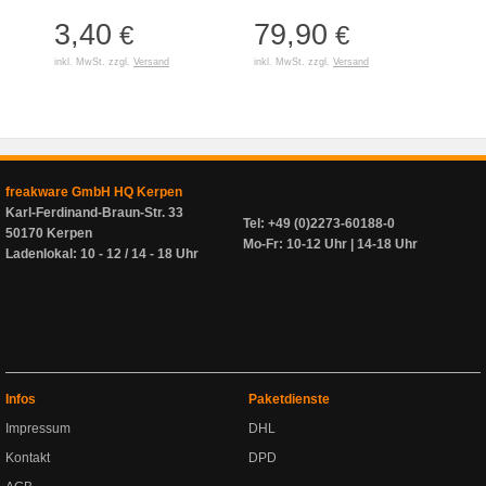
3,40
79,90
€
€
inkl. MwSt. zzgl.
Versand
inkl. MwSt. zzgl.
Versand
freakware GmbH HQ Kerpen
Karl-Ferdinand-Braun-Str. 33
Tel: +49 (0)2273-60188-0
50170 Kerpen
Mo-Fr: 10-12 Uhr | 14-18 Uhr
Ladenlokal: 10 - 12 / 14 - 18 Uhr
Infos
Paketdienste
Impressum
DHL
Kontakt
DPD