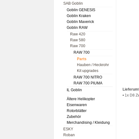
SAB Goblin
Goblin GENESIS
Goblin Kraken
Goblin Maverick
Goblin RAW
Raw 420
Raw 580
Raw 700
RAW 700
Parts
Hauben / Heckrohr
Kit upgrades
RAW 700 NITRO
RAW 700 PIUMA
Lieferum
IL Goblin
• 1x D8 
Ältere Helikopter
Eisenwaren
Rotorblätter
Zubehör
Merchandising / Kleidung
ESKY
Roban