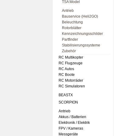
TSA Model
Antrieb
Bauservice (Heli2GO)
Beleuchtung
Rotorblätter
Kennzeichnungsschilder
Partfinder
Stabilisierungssysteme
Zubehör
RC Multikopter
RC Flugzeuge
RC Autos
RC Boote
RC Motorräder
RC Simulatoren
BEASTX
SCORPION
Antrieb
Akkus / Batterien
Elektronik / Elektrik
FPV / Kameras
Messgeräte