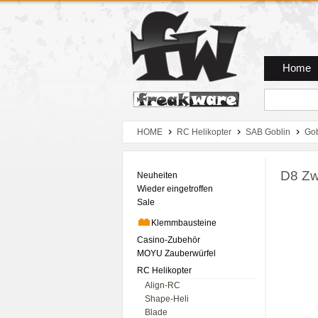
Zum Hauptmenue
Zum Seiteninhalt
Zum Warenkob
Home
HOME
RC Helikopter
SAB Goblin
Go
D8 Zw
Neuheiten
Wieder eingetroffen
Sale
Klemmbausteine
Casino-Zubehör
MOYU Zauberwürfel
RC Helikopter
Align-RC
Shape-Heli
Blade