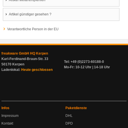
Artikel weiterempfehlen
Artikel günstiger gesehen ?
Verantwortliche Person in der EU
freakware GmbH HQ Kerpen
Karl-Ferdinand-Braun-Str. 33
Tel: +49 (0)2273-60188-0
50170 Kerpen
Mo-Fr: 10-12 Uhr | 14-18 Uhr
Ladenlokal:
Heute geschlossen
Infos
Paketdienste
Impressum
DHL
Kontakt
DPD