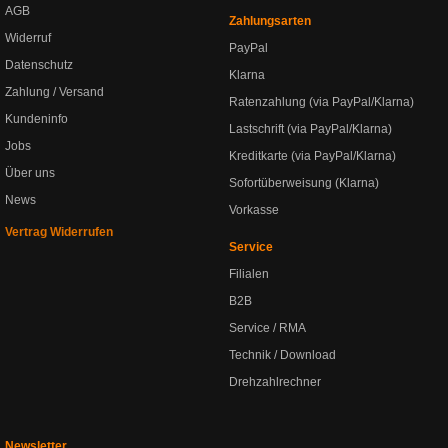
AGB
Zahlungsarten
Widerruf
PayPal
Datenschutz
Klarna
Zahlung / Versand
Ratenzahlung (via PayPal/Klarna)
Kundeninfo
Lastschrift (via PayPal/Klarna)
Jobs
Kreditkarte (via PayPal/Klarna)
Über uns
Sofortüberweisung (Klarna)
News
Vorkasse
Vertrag Widerrufen
Service
Filialen
B2B
Service / RMA
Technik / Download
Drehzahlrechner
Newsletter