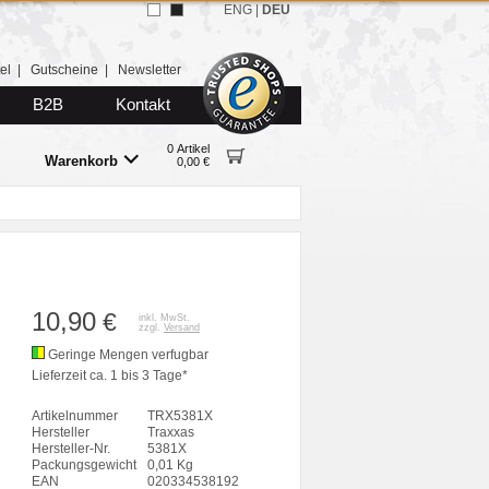
ENG
|
DEU
el
|
Gutscheine
|
Newsletter
B2B
Kontakt
0 Artikel
Warenkorb
0,00 €
10,90
€
inkl. MwSt.
zzgl.
Versand
Geringe Mengen verfugbar
Lieferzeit ca. 1 bis 3 Tage*
Artikelnummer
TRX5381X
Hersteller
Traxxas
Hersteller-Nr.
5381X
Packungsgewicht
0,01 Kg
EAN
020334538192