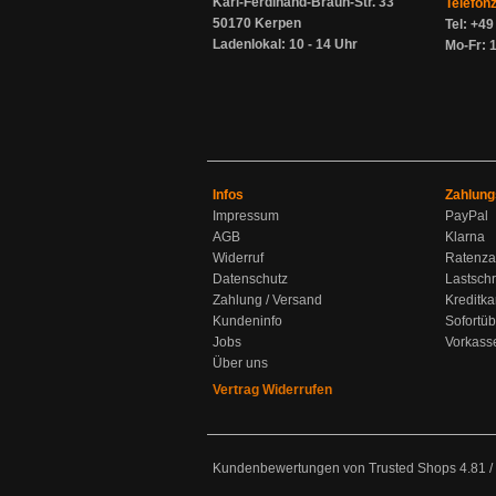
Karl-Ferdinand-Braun-Str. 33
Telefon
50170 Kerpen
Tel: +4
Ladenlokal: 10 - 14 Uhr
Mo-Fr: 1
Infos
Zahlung
Impressum
PayPal
AGB
Klarna
Widerruf
Ratenza
Datenschutz
Lastschr
Zahlung / Versand
Kreditka
Kundeninfo
Sofortü
Jobs
Vorkass
Über uns
Vertrag Widerrufen
Kundenbewertungen von Trusted Shops
4.81
/