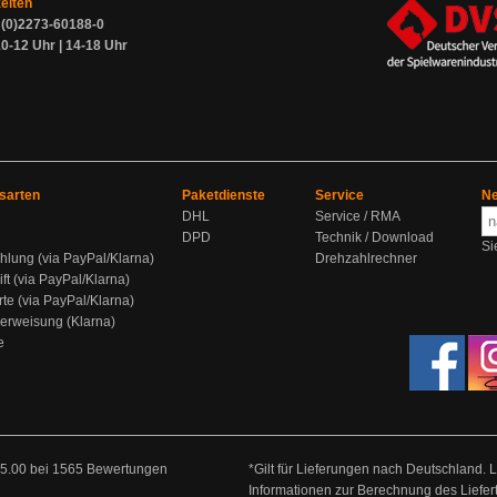
zeiten
9 (0)2273-60188-0
0-12 Uhr | 14-18 Uhr
sarten
Paketdienste
Service
Ne
DHL
Service / RMA
DPD
Technik / Download
Si
hlung (via PayPal/Klarna)
Drehzahlrechner
ift (via PayPal/Klarna)
rte (via PayPal/Klarna)
berweisung (Klarna)
e
5.00
bei
1565
Bewertungen
*Gilt für Lieferungen nach Deutschland. 
Informationen zur Berechnung des Liefer