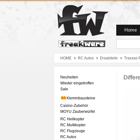
Zum Hauptmenue
Zum Seiteninhalt
Zum Warenkob
Home
HOME
RC Autos
Ersatzteile
Traxxas 
Diffe
Neuheiten
Wieder eingetroffen
Sale
Klemmbausteine
Casino-Zubehör
MOYU Zauberwürfel
RC Helikopter
RC Multikopter
RC Flugzeuge
RC Autos