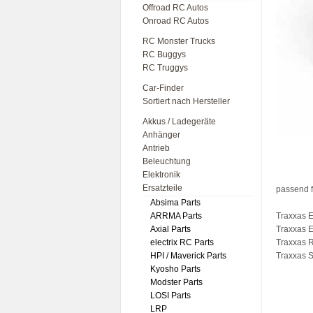
Offroad RC Autos
Onroad RC Autos
RC Monster Trucks
RC Buggys
RC Truggys
Car-Finder
Sortiert nach Hersteller
Akkus / Ladegeräte
Anhänger
Antrieb
Beleuchtung
Elektronik
Ersatzteile
passend f
Absima Parts
ARRMA Parts
Traxxas 
Axial Parts
Traxxas 
electrix RC Parts
Traxxas 
HPI / Maverick Parts
Traxxas S
Kyosho Parts
Modster Parts
LOSI Parts
LRP