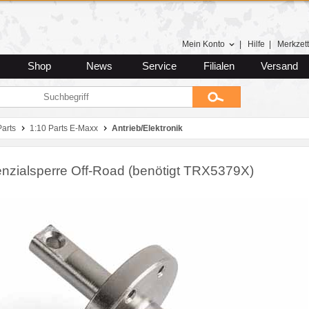
Mein Konto
|
Hilfe
|
Merkzett
Shop
News
Service
Filialen
Versand
Parts
1:10 Parts E-Maxx
Antrieb/Elektronik
renzialsperre Off-Road (benötigt TRX5379X)