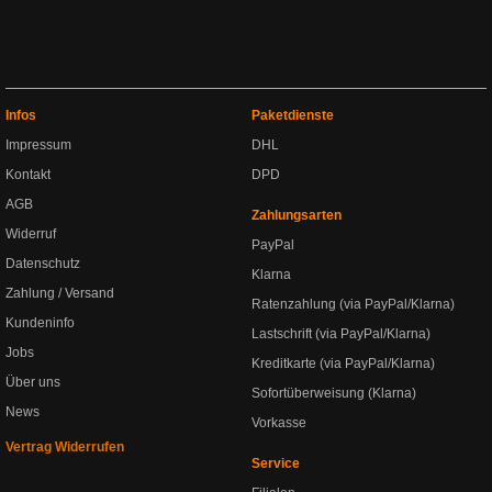
Infos
Paketdienste
Impressum
DHL
Kontakt
DPD
AGB
Zahlungsarten
Widerruf
PayPal
Datenschutz
Klarna
Zahlung / Versand
Ratenzahlung (via PayPal/Klarna)
Kundeninfo
Lastschrift (via PayPal/Klarna)
Jobs
Kreditkarte (via PayPal/Klarna)
Über uns
Sofortüberweisung (Klarna)
News
Vorkasse
Vertrag Widerrufen
Service