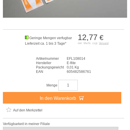
12,77
€
Geringe Mengen verfugbar
Lieferzeit ca. 1 bis 3 Tage*
inkl. MwSt. zzgl.
Versand
Artikelnummer
EFL108014
Hersteller
E-flite
Packungsgewicht
0,01 Kg
EAN
605482586761
Menge
In den Warenkorb
Auf den Merkzettel
Verfügbarkeit in meiner Filiale