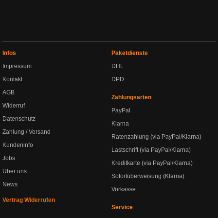
Infos
Paketdienste
Impressum
DHL
Kontakt
DPD
AGB
Zahlungsarten
Widerruf
PayPal
Datenschutz
Klarna
Zahlung / Versand
Ratenzahlung (via PayPal/Klarna)
Kundeninfo
Lastschrift (via PayPal/Klarna)
Jobs
Kreditkarte (via PayPal/Klarna)
Über uns
Sofortüberweisung (Klarna)
News
Vorkasse
Vertrag Widerrufen
Service