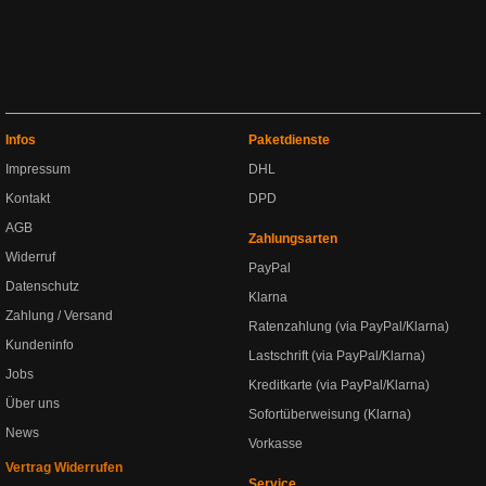
Infos
Paketdienste
Impressum
DHL
Kontakt
DPD
AGB
Zahlungsarten
Widerruf
PayPal
Datenschutz
Klarna
Zahlung / Versand
Ratenzahlung (via PayPal/Klarna)
Kundeninfo
Lastschrift (via PayPal/Klarna)
Jobs
Kreditkarte (via PayPal/Klarna)
Über uns
Sofortüberweisung (Klarna)
News
Vorkasse
Vertrag Widerrufen
Service