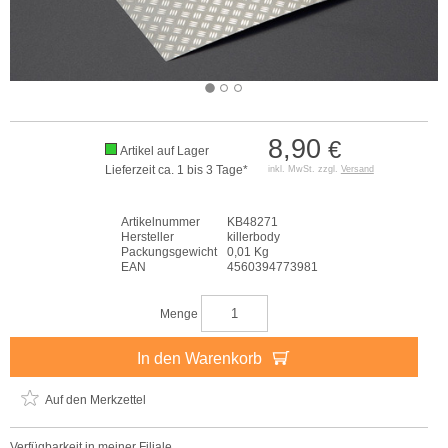
8,90
€
Artikel auf Lager
Lieferzeit ca. 1 bis 3 Tage*
inkl. MwSt. zzgl.
Versand
Artikelnummer
KB48271
Hersteller
killerbody
Packungsgewicht
0,01 Kg
EAN
4560394773981
Menge
In den Warenkorb
Auf den Merkzettel
Verfügbarkeit in meiner Filiale