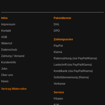
Infos
Paketdienste
Impressum
DHL
Kontakt
DPD
AGB
Zahlungsarten
Widerruf
PayPal
Datenschutz
Klarna
Zahlung / Versand
Ratenzahlung (via PayPal/Klarna)
Kundeninfo
Lastschrift (via PayPal/Klarna)
Jobs
Kreditkarte (via PayPal/Klarna)
Über uns
Sofortüberweisung (Klarna)
News
Vorkasse
Vertrag Widerrufen
Service
Filialen