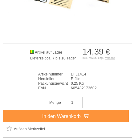
14,39
€
Artikel auf Lager
Lieferzeit ca. 7 bis 10 Tage*
inkl. MwSt. zzgl.
Versand
Artikelnummer
EFL1414
Hersteller
E-flite
Packungsgewicht
0,25 Kg
EAN
605482173602
Menge
In den Warenkorb
Auf den Merkzettel