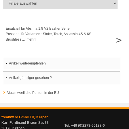
Ersatzteil für Absima 1:8 V2 Basher Serie
Passend für Varianten : Stoke, Torch, Assassin 4S & 6S
>
Brushless ... [mehr]
Artikel weiterempfehlen
Artikel günstiger gesehen ?
Verantwortliche Person in der EU
freakware GmbH HQ Kerpen
Karl-Ferdinand-Braun-Str. 33
Tel: +49 (0)2273-60188-0
50170 Kerpen