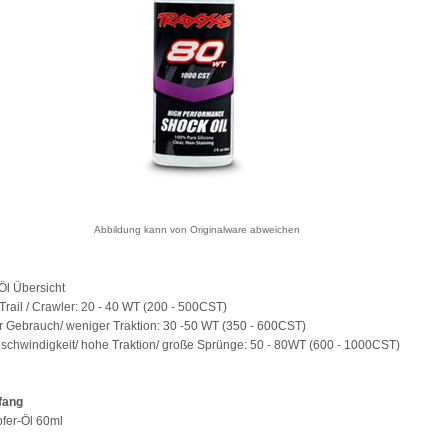
Abbildung kann von Originalware abweichen
Öl Übersicht
 Trail / Crawler: 20 - 40 WT (200 - 500CST)
r Gebrauch/ weniger Traktion: 30 -50 WT (350 - 600CST)
schwindigkeit/ hohe Traktion/ große Sprünge: 50 - 80WT (600 - 1000CST)
fang
fer-Öl 60ml