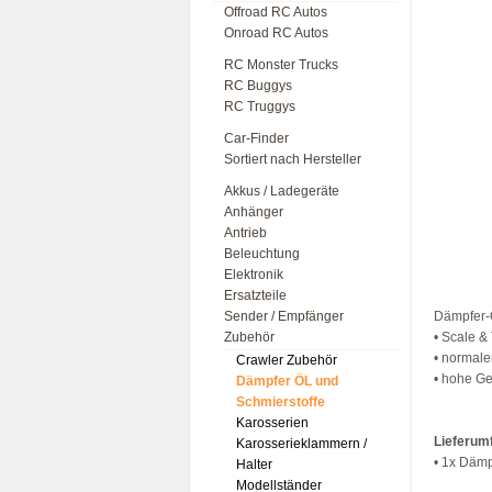
Offroad RC Autos
Onroad RC Autos
RC Monster Trucks
RC Buggys
RC Truggys
Car-Finder
Sortiert nach Hersteller
Akkus / Ladegeräte
Anhänger
Antrieb
Beleuchtung
Elektronik
Ersatzteile
Sender / Empfänger
Dämpfer-
Zubehör
• Scale &
• normale
Crawler Zubehör
• hohe Ge
Dämpfer ÖL und
Schmierstoffe
Karosserien
Lieferum
Karosserieklammern /
• 1x Dämp
Halter
Modellständer