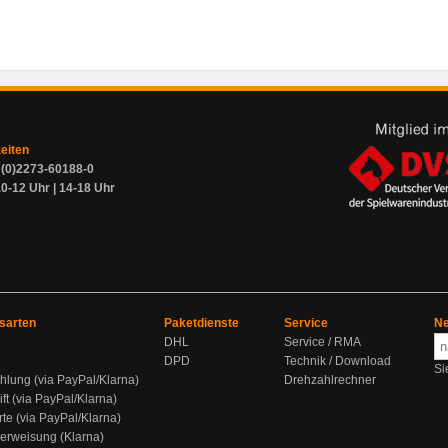
zeiten
9 (0)2273-60188-0
0-12 Uhr | 14-18 Uhr
sarten
Paketdienste
Service
Ne
DHL
Service / RMA
DPD
Technik / Download
Si
hlung (via PayPal/Klarna)
Drehzahlrechner
ift (via PayPal/Klarna)
rte (via PayPal/Klarna)
berweisung (Klarna)