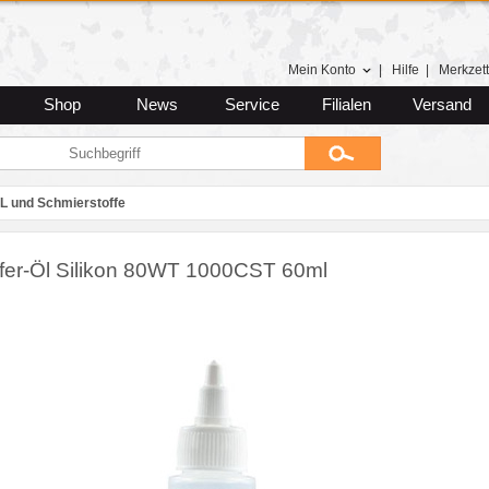
Mein Konto
|
Hilfe
|
Merkzett
Shop
News
Service
Filialen
Versand
L und Schmierstoffe
er-Öl Silikon 80WT 1000CST 60ml