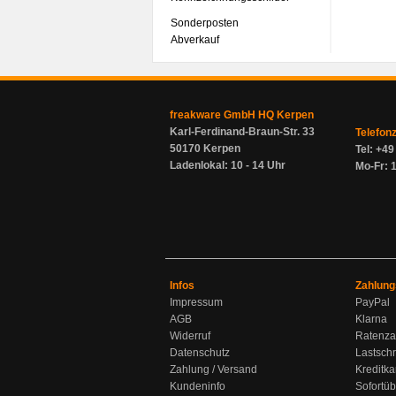
Sonderposten
Abverkauf
freakware GmbH HQ Kerpen
Karl-Ferdinand-Braun-Str. 33
Telefon
50170 Kerpen
Tel: +4
Ladenlokal: 10 - 14 Uhr
Mo-Fr: 1
Infos
Zahlung
Impressum
PayPal
AGB
Klarna
Widerruf
Ratenza
Datenschutz
Lastschr
Zahlung / Versand
Kreditka
Kundeninfo
Sofortü