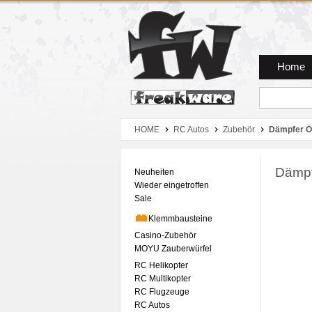
Zum Hauptmenue
Zum Seiteninhalt
Zum Warenkob
Home
HOME
RC Autos
Zubehör
Dämpfer Ö
Dämpf
Neuheiten
Wieder eingetroffen
Sale
Klemmbausteine
Casino-Zubehör
MOYU Zauberwürfel
RC Helikopter
RC Multikopter
RC Flugzeuge
RC Autos