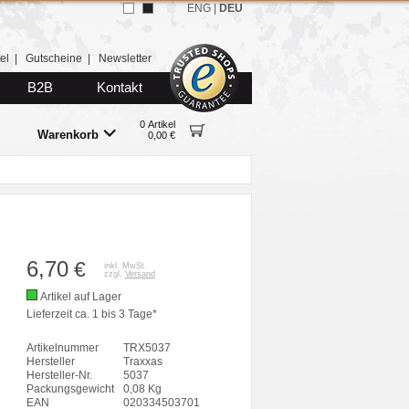
ENG
|
DEU
el
|
Gutscheine
|
Newsletter
B2B
Kontakt
0 Artikel
Warenkorb
0,00 €
6,70
€
inkl. MwSt.
zzgl.
Versand
Artikel auf Lager
Lieferzeit ca. 1 bis 3 Tage*
Artikelnummer
TRX5037
Hersteller
Traxxas
Hersteller-Nr.
5037
Packungsgewicht
0,08 Kg
EAN
020334503701