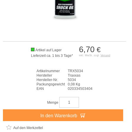
6,70
€
Artikel auf Lager
Lieferzeit ca. 1 bis 3 Tage*
inkl. MwSt. zzgl.
Versand
Artikelnummer
TRX5034
Hersteller
Traxxas
Hersteller-Nr.
5034
Packungsgewicht
0,08 Kg
EAN
020334503404
Menge
In den Warenkorb
Auf den Merkzettel