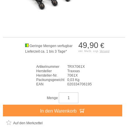
49,90
€
Geringe Mengen verfugbar
Lieferzeit ca. 1 bis 3 Tage*
inkl. MwSt. zzgl.
Versand
Artikelnummer
TRX7061X
Hersteller
Traxxas
Hersteller-Nr.
7061X
Packungsgewicht
0,03 Kg
EAN
020334706195
Menge
In den Warenkorb
Auf den Merkzettel