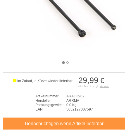
29,99
€
Im Zulauf, in Kürze wieder lieferbar
inkl. MwSt. zzgl.
Versand
Artikelnummer
ARAC3982
Hersteller
ARRMA
Packungsgewicht
0,0 Kg
EAN
5052127007597
Benachrichtigen wenn Artikel lieferbar