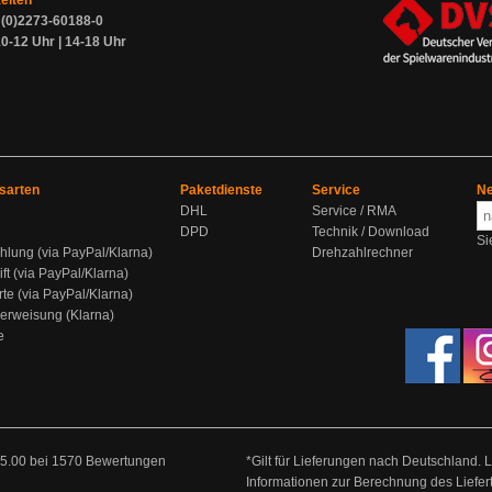
zeiten
9 (0)2273-60188-0
0-12 Uhr | 14-18 Uhr
sarten
Paketdienste
Service
Ne
DHL
Service / RMA
DPD
Technik / Download
Si
hlung (via PayPal/Klarna)
Drehzahlrechner
ift (via PayPal/Klarna)
rte (via PayPal/Klarna)
berweisung (Klarna)
e
5.00
bei
1570
Bewertungen
*Gilt für Lieferungen nach Deutschland. 
Informationen zur Berechnung des Liefer