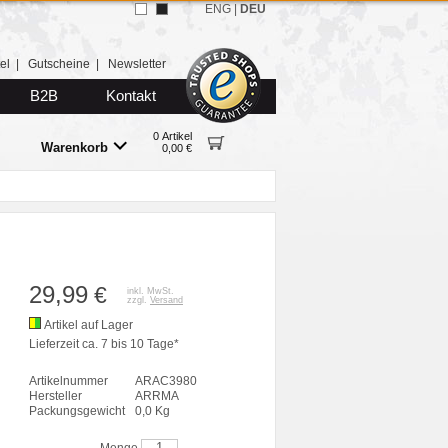
ENG
|
DEU
el
|
Gutscheine
|
Newsletter
B2B
Kontakt
0 Artikel
Warenkorb
0,00 €
29,99
€
inkl. MwSt.
zzgl.
Versand
Artikel auf Lager
Lieferzeit ca. 7 bis 10 Tage*
Artikelnummer
ARAC3980
Hersteller
ARRMA
Packungsgewicht
0,0 Kg