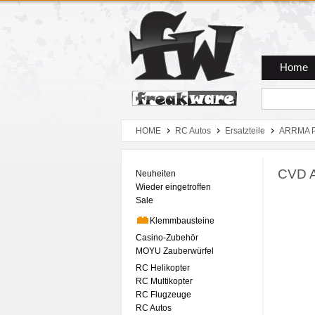
Zum Hauptmenue
Zum Seiteninhalt
Zum Warenkob
Home
HOME
RC Autos
Ersatzteile
ARRMA P
CVD A
Neuheiten
Wieder eingetroffen
Sale
Klemmbausteine
Casino-Zubehör
MOYU Zauberwürfel
RC Helikopter
RC Multikopter
RC Flugzeuge
RC Autos