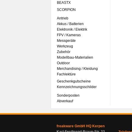
BEASTX
SCORPION
Antrieb
Akkus / Batterien
Elektronik / Elektrik
FPV / Kameras
Messgeräte
Werkzeug
Zubehör
Modellbau-Materialien
Outdoor
Merchandising / Kleidung
Fachlektüre
Geschenkgutscheine
Kennzeichnungsschilder
Sonderposten
Abverkauf
freakware GmbH HQ Kerpen
Karl-Ferdinand-Braun-Str. 33