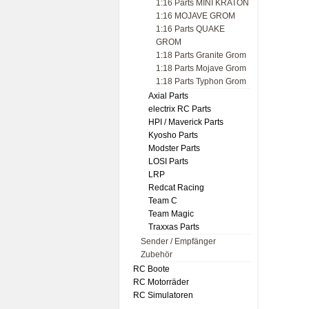
1:16 Parts MINI KRATON
1:16 MOJAVE GROM
1:16 Parts QUAKE
GROM
1:18 Parts Granite Grom
1:18 Parts Mojave Grom
1:18 Parts Typhon Grom
Axial Parts
electrix RC Parts
HPI / Maverick Parts
Kyosho Parts
Modster Parts
LOSI Parts
LRP
Redcat Racing
Team C
Team Magic
Traxxas Parts
Sender / Empfänger
Zubehör
RC Boote
RC Motorräder
RC Simulatoren