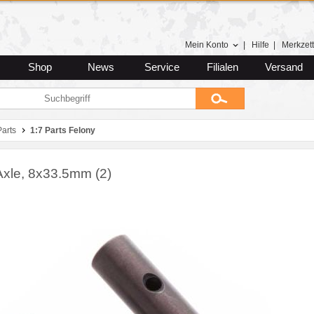
Mein Konto
|
Hilfe
|
Merkzett
Shop
News
Service
Filialen
Versand
arts
1:7 Parts Felony
xle, 8x33.5mm (2)