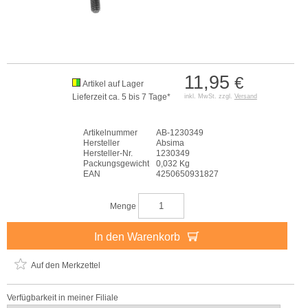
11,95
€
Artikel auf Lager
Lieferzeit ca. 5 bis 7 Tage*
inkl. MwSt. zzgl.
Versand
Artikelnummer
AB-1230349
Hersteller
Absima
Hersteller-Nr.
1230349
Packungsgewicht
0,032 Kg
EAN
4250650931827
Menge
In den Warenkorb
Auf den Merkzettel
Verfügbarkeit in meiner Filiale