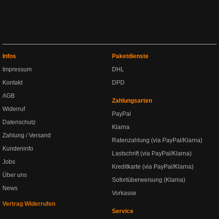
Infos
Paketdienste
Impressum
DHL
Kontakt
DPD
AGB
Zahlungsarten
Widerruf
PayPal
Datenschutz
Klarna
Zahlung / Versand
Ratenzahlung (via PayPal/Klarna)
Kundeninfo
Lastschrift (via PayPal/Klarna)
Jobs
Kreditkarte (via PayPal/Klarna)
Über uns
Sofortüberweisung (Klarna)
News
Vorkasse
Vertrag Widerrufen
Service