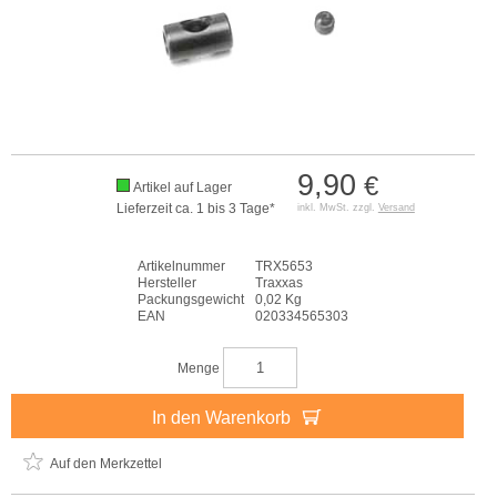
9,90
€
Artikel auf Lager
Lieferzeit ca. 1 bis 3 Tage*
inkl. MwSt. zzgl.
Versand
Artikelnummer
TRX5653
Hersteller
Traxxas
Packungsgewicht
0,02 Kg
EAN
020334565303
Menge
In den Warenkorb
Auf den Merkzettel