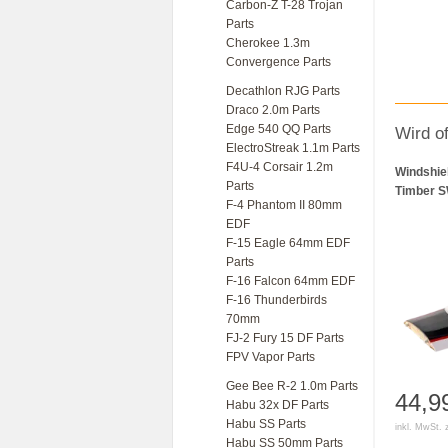
Carbon-Z T-28 Trojan
Parts
Cherokee 1.3m
Convergence Parts
Decathlon RJG Parts
Draco 2.0m Parts
Edge 540 QQ Parts
Wird o
ElectroStreak 1.1m Parts
F4U-4 Corsair 1.2m
Windshie
Parts
Timber 
F-4 Phantom II 80mm
EDF
F-15 Eagle 64mm EDF
Parts
F-16 Falcon 64mm EDF
F-16 Thunderbirds
70mm
FJ-2 Fury 15 DF Parts
FPV Vapor Parts
Gee Bee R-2 1.0m Parts
44,9
Habu 32x DF Parts
Habu SS Parts
inkl. MwSt. 
Habu SS 50mm Parts