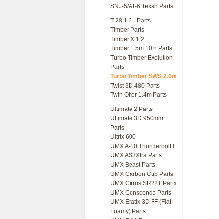
SNJ-5/AT-6 Texan Parts
T-28 1.2 - Parts
Timber Parts
Timber X 1.2
Timber 1.5m 10th Parts
Turbo Timber Evolution
Parts
Turbo Timber SWS 2.0m
Twist 3D 480 Parts
Twin Otter 1.4m Parts
Ultimate 2 Parts
Ultimate 3D 950mm
Parts
Ultrix 600
UMX A-10 Thunderbolt II
UMX AS3Xtra Parts
UMX Beast Parts
UMX Carbon Cub Parts
UMX Cirrus SR22T Parts
UMX Conscendo Parts
UMX Eratix 3D FF (Flat
Foamy) Parts