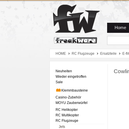
Zum Hauptmenue
Zum Seiteninhalt
Zum Warenkob
Home
HOME
RC Flugzeuge
Ersatzteile
E-fli
Cowli
Neuheiten
Wieder eingetroffen
Sale
Klemmbausteine
Casino-Zubehör
MOYU Zauberwürfel
RC Helikopter
RC Multikopter
RC Flugzeuge
Jets