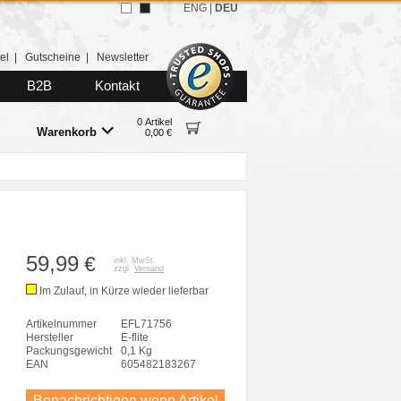
ENG
|
DEU
el
|
Gutscheine
|
Newsletter
B2B
Kontakt
0 Artikel
Warenkorb
0,00 €
59,99
€
inkl. MwSt.
zzgl.
Versand
Im Zulauf, in Kürze wieder lieferbar
Artikelnummer
EFL71756
Hersteller
E-flite
Packungsgewicht
0,1 Kg
EAN
605482183267
Benachrichtigen wenn Artikel