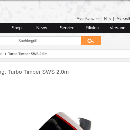
Mein Konto
|
Hilfe
|
Merkzett
Shop
News
Service
Filialen
Versand
te
Turbo Timber SWS 2.0m
ng: Turbo Timber SWS 2.0m