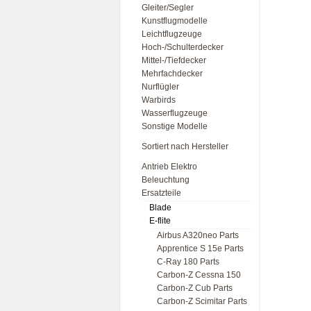
Gleiter/Segler
Kunstflugmodelle
Leichtflugzeuge
Hoch-/Schulterdecker
Mittel-/Tiefdecker
Mehrfachdecker
Nurflügler
Warbirds
Wasserflugzeuge
Sonstige Modelle
Sortiert nach Hersteller
Antrieb Elektro
Beleuchtung
Ersatzteile
Blade
E-flite
Airbus A320neo Parts
Apprentice S 15e Parts
C-Ray 180 Parts
Carbon-Z Cessna 150
Carbon-Z Cub Parts
Carbon-Z Scimitar Parts