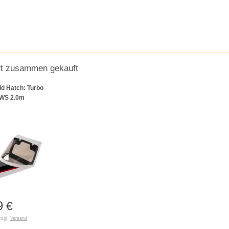
ft zusammen gekauft
ld Hatch: Turbo
SWS 2.0m
9
€
zzgl.
Versand