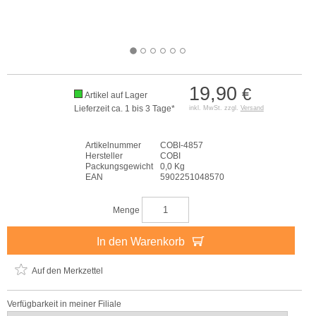
19,90
€
Artikel auf Lager
Lieferzeit ca. 1 bis 3 Tage*
inkl. MwSt. zzgl.
Versand
Artikelnummer
COBI-4857
Hersteller
COBI
Packungsgewicht
0,0 Kg
EAN
5902251048570
Menge
In den Warenkorb
Auf den Merkzettel
Verfügbarkeit in meiner Filiale