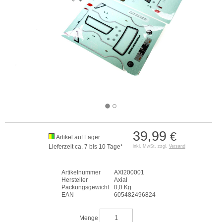
39,99
€
Artikel auf Lager
Lieferzeit ca. 7 bis 10 Tage*
inkl. MwSt. zzgl.
Versand
Artikelnummer
AXI200001
Hersteller
Axial
Packungsgewicht
0,0 Kg
EAN
605482496824
Menge