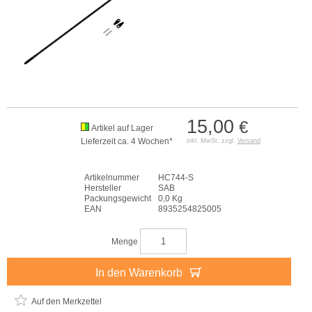
15,00
€
Artikel auf Lager
Lieferzeit ca. 4 Wochen*
inkl. MwSt. zzgl.
Versand
Artikelnummer
HC744-S
Hersteller
SAB
Packungsgewicht
0,0 Kg
EAN
8935254825005
Menge
In den Warenkorb
Auf den Merkzettel