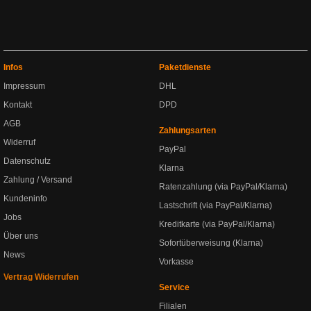
Infos
Paketdienste
Impressum
DHL
Kontakt
DPD
AGB
Zahlungsarten
Widerruf
PayPal
Datenschutz
Klarna
Zahlung / Versand
Ratenzahlung (via PayPal/Klarna)
Kundeninfo
Lastschrift (via PayPal/Klarna)
Jobs
Kreditkarte (via PayPal/Klarna)
Über uns
Sofortüberweisung (Klarna)
News
Vorkasse
Vertrag Widerrufen
Service
Filialen