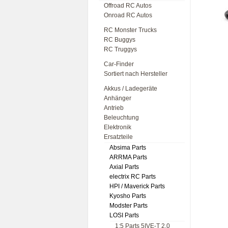
Offroad RC Autos
Onroad RC Autos
RC Monster Trucks
RC Buggys
RC Truggys
Car-Finder
Sortiert nach Hersteller
Akkus / Ladegeräte
Anhänger
Antrieb
Beleuchtung
Elektronik
Ersatzteile
Absima Parts
ARRMA Parts
Axial Parts
electrix RC Parts
HPI / Maverick Parts
Kyosho Parts
Modster Parts
LOSI Parts
1:5 Parts 5IVE-T 2.0