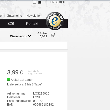
ENG
|
DEU
el
|
Gutscheine
|
Newsletter
B2B
Kontakt
0 Artikel
Warenkorb
0,00 €
3,99
€
inkl. MwSt.
zzgl.
Versand
Artikel auf Lager
Lieferzeit ca. 1 bis 3 Tage*
Artikelnummer
LOS215010
Hersteller
LOSI
Packungsgewicht
0,01 Kg
EAN
605482182192