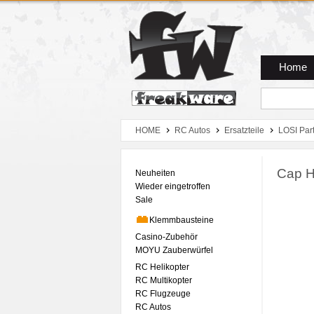
Zum Hauptmenue
Zum Seiteninhalt
Zum Warenkob
Home
HOME
RC Autos
Ersatzteile
LOSI Par
Cap H
Neuheiten
Wieder eingetroffen
Sale
Klemmbausteine
Casino-Zubehör
MOYU Zauberwürfel
RC Helikopter
RC Multikopter
RC Flugzeuge
RC Autos