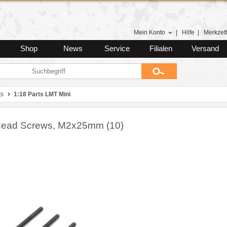
Mein Konto
|
Hilfe
|
Merkzett
Shop
News
Service
Filialen
Versand
ts
1:18 Parts LMT Mini
ead Screws, M2x25mm (10)