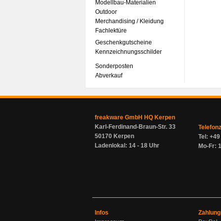
Modellbau-Materialien
Outdoor
Merchandising / Kleidung
Fachlektüre
Geschenkgutscheine
Kennzeichnungsschilder
Sonderposten
Abverkauf
freakware GmbH HQ Kerpen
Karl-Ferdinand-Braun-Str. 33
Telefon
50170 Kerpen
Tel: +4
Ladenlokal: 14 - 18 Uhr
Mo-Fr: 1
Infos
Zahlung