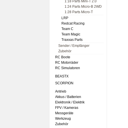
1:18 Parts Mini-T 2.0
1:24 Parts Micro-B 2WD
1:28 Parts Micro-T
LRP
Redcat Racing
Team C
Team Magic
Traxxas Parts
Sender / Empfänger
Zubehör
RC Boote
RC Motorräder
RC Simulatoren
BEASTX
SCORPION
Antrieb
Akkus / Batterien
Elektronik / Elektrik
FPV / Kameras
Messgeräte
Werkzeug
Zubehör