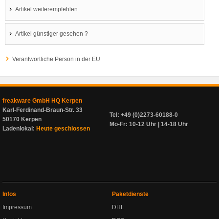
Artikel weiterempfehlen
Artikel günstiger gesehen ?
Verantwortliche Person in der EU
freakware GmbH HQ Kerpen
Karl-Ferdinand-Braun-Str. 33
Tel: +49 (0)2273-60188-0
50170 Kerpen
Mo-Fr: 10-12 Uhr | 14-18 Uhr
Ladenlokal:
Heute geschlossen
Infos
Paketdienste
Impressum
DHL