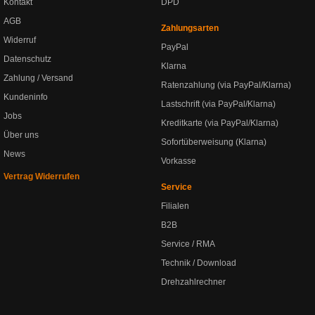
Kontakt
DPD
AGB
Zahlungsarten
Widerruf
PayPal
Datenschutz
Klarna
Zahlung / Versand
Ratenzahlung (via PayPal/Klarna)
Kundeninfo
Lastschrift (via PayPal/Klarna)
Jobs
Kreditkarte (via PayPal/Klarna)
Über uns
Sofortüberweisung (Klarna)
News
Vorkasse
Vertrag Widerrufen
Service
Filialen
B2B
Service / RMA
Technik / Download
Drehzahlrechner