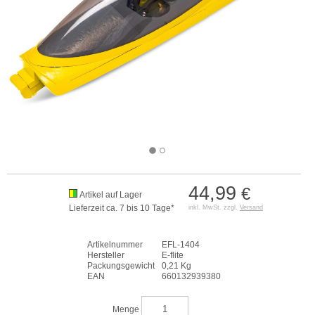
44,99
€
Artikel auf Lager
Lieferzeit ca. 7 bis 10 Tage*
inkl. MwSt. zzgl.
Versand
Artikelnummer
EFL-1404
Hersteller
E-flite
Packungsgewicht
0,21 Kg
EAN
660132939380
Menge