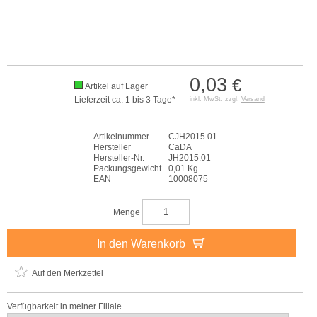
0,03
€
Artikel auf Lager
Lieferzeit ca. 1 bis 3 Tage*
inkl. MwSt. zzgl.
Versand
Artikelnummer
CJH2015.01
Hersteller
CaDA
Hersteller-Nr.
JH2015.01
Packungsgewicht
0,01 Kg
EAN
10008075
Menge
In den Warenkorb
Auf den Merkzettel
Verfügbarkeit in meiner Filiale