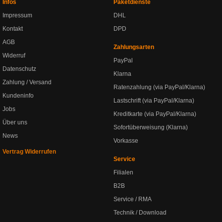
Infos
Paketdienste
Impressum
DHL
Kontakt
DPD
AGB
Zahlungsarten
Widerruf
PayPal
Datenschutz
Klarna
Zahlung / Versand
Ratenzahlung (via PayPal/Klarna)
Kundeninfo
Lastschrift (via PayPal/Klarna)
Jobs
Kreditkarte (via PayPal/Klarna)
Über uns
Sofortüberweisung (Klarna)
News
Vorkasse
Vertrag Widerrufen
Service
Filialen
B2B
Service / RMA
Technik / Download