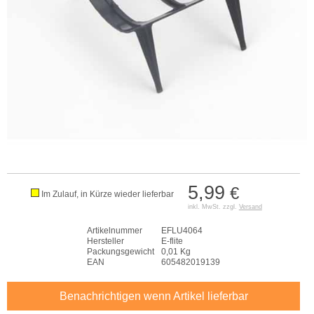
5,99
€
Im Zulauf, in Kürze wieder lieferbar
inkl. MwSt. zzgl.
Versand
Artikelnummer
EFLU4064
Hersteller
E-flite
Packungsgewicht
0,01 Kg
EAN
605482019139
Benachrichtigen wenn Artikel lieferbar